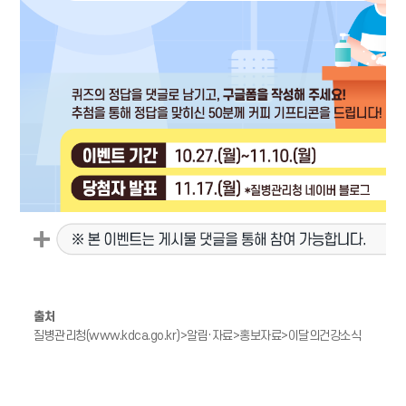
출처
질병관리청(www.kdca.go.kr)>알림·자료>홍보자료>이달의건강소식