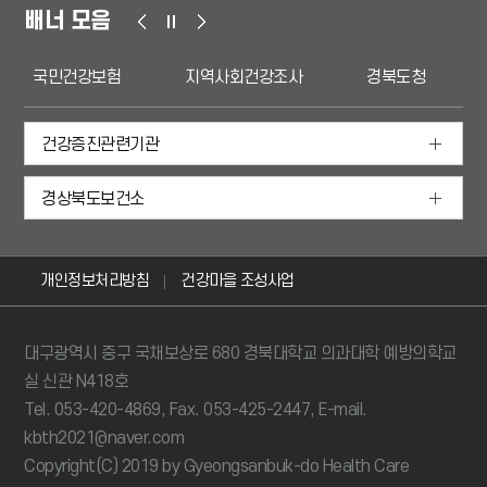
배너 모음
국민건강보험
지역사회건강조사
경북도청
건강증진관련기관
경상북도보건소
개인정보처리방침
건강마을 조성사업
대구광역시 중구 국채보상로 680 경북대학교 의과대학 예방의학교
실 신관 N418호
Tel. 053-420-4869, Fax. 053-425-2447, E-mail.
kbth2021@naver.com
Copyright(C) 2019 by Gyeongsanbuk-do Health Care