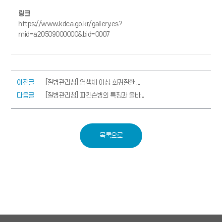
링크
https://www.kdca.go.kr/gallery.es?
mid=a20509000000&bid=0007
이전글
[질병관리청] 염색체 이상 희귀질환 ...
다음글
[질병관리청] 파킨슨병의 특징과 올바...
목록으로