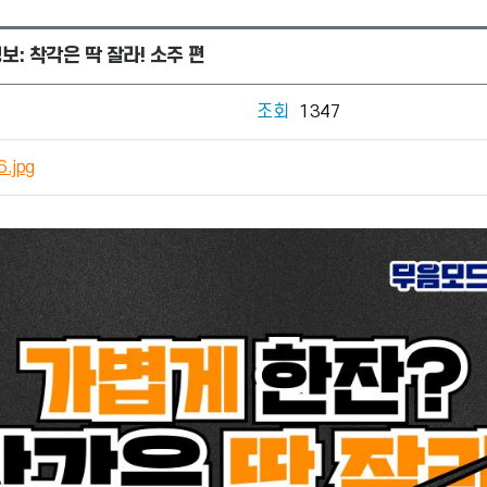
: 착각은 딱 잘라! 소주 편
조회
1347
6.jpg