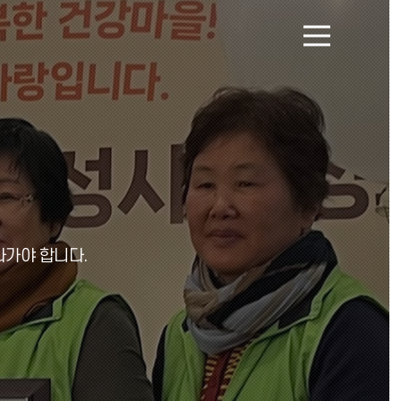
메
뉴
열
기
나가야 합니다.