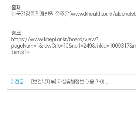
출처
한국건강증진개발원 절주온(www.khealth.or.kr/alcohol
링크
https://www.khepi.or.kr/board/view?
pageNum=1&rowCnt=10&no1=249&linkId=1009317&m
tents1=
이전글
[보건복지부] 자살유발정보 대응 가이...