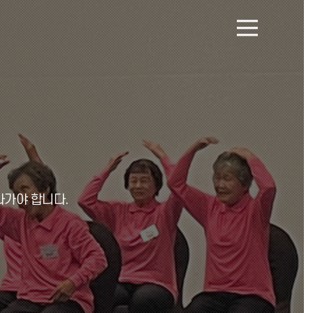
메
뉴
열
기
나가야 합니다.