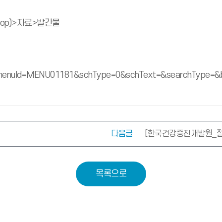
stop)>자료>발간물
enuId=MENU01181&schType=0&schText=&searchType=&bo
다음글
[한국건강증진개발원_절주
목록으로