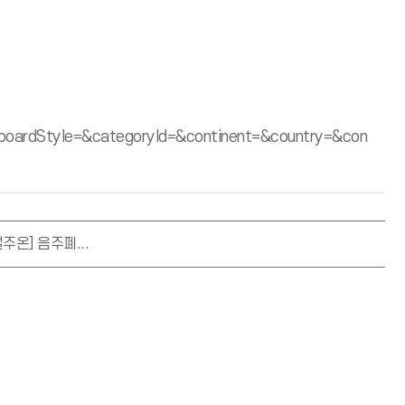
ardStyle=&categoryId=&continent=&country=&con
온] 음주폐...