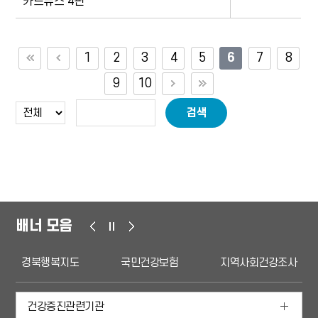
카드뉴스 4편
1
2
3
4
5
6
7
8
9
10
검색
배너 모음
경북행복지도
국민건강보험
지역사회건강조사
건강증진관련기관