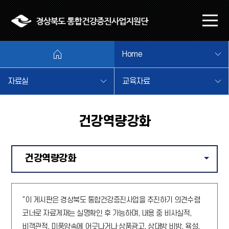
본문 바로가기
메
뉴
열
Home
기
자료실
교육자료
건강역량강화
건강역량강화
같은 
“이 게시판은 경상북도 통합건강증진사업을 추진하기 의견수렴
코너로 자료게재는 실명확인 후 가능하며, 내용 중 비사실적,
비객관적, 미풍양속에 어긋나거나 상품광고, 상대방 비방, 욕설,