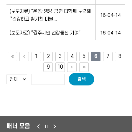
(보도자료) “운동·영양·금연 다함께 노력해
16-04-14
‘‘건강하고 활기찬 마을...
(보도자료) “경주시민 건강증진 기여”
16-04-14
1
2
3
4
5
6
7
8
9
10
검색
배너 모음